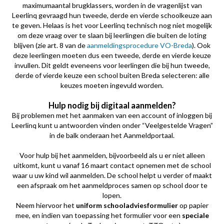
maximumaantal brugklassers, worden in de vragenlijst van
Leerlinq gevraagd hun tweede, derde en vierde schoolkeuze aan
te geven. Helaas is het voor Leerlinq technisch nog niet mogelijk
om deze vraag over te slaan bij leerlingen die buiten de loting
blijven (zie art. 8 van de
aanmeldingsprocedure VO-Breda
). Ook
deze leerlingen moeten dus een tweede, derde en vierde keuze
invullen. Dit geldt eveneens voor leerlingen die bij hun tweede,
derde of vierde keuze een school buiten Breda selecteren: alle
keuzes moeten ingevuld worden.
Hulp nodig bij digitaal aanmelden?
Bij problemen met het aanmaken van een account of inloggen bij
Leerlinq kunt u antwoorden vinden onder “Veelgestelde Vragen”
in de balk onderaan het Aanmeldportaal.
Voor hulp bij het aanmelden, bijvoorbeeld als u er niet alleen
uitkomt, kunt u vanaf 16 maart contact opnemen met de school
waar u uw kind wil aanmelden. De school helpt u verder of maakt
een afspraak om het aanmeldproces samen op school door te
lopen.
Neem hiervoor het
uniform schooladviesformulier
op papier
mee, en indien van toepassing het formulier voor een
speciale