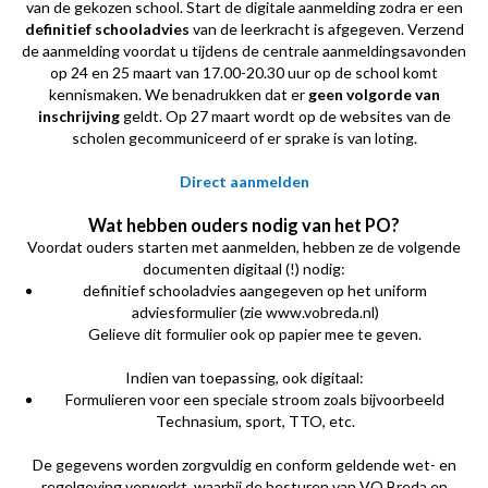
van de gekozen school. Start de digitale aanmelding zodra er een
definitief schooladvies
van de leerkracht is afgegeven. Verzend
de aanmelding voordat u tijdens de centrale aanmeldingsavonden
op 24 en 25 maart van 17.00-20.30 uur op de school komt
kennismaken. We benadrukken dat er
geen volgorde van
inschrijving
geldt. Op 27 maart wordt op de websites van de
scholen gecommuniceerd of er sprake is van loting.
Direct aanmelden
Wat hebben ouders nodig van het PO?
Voordat ouders starten met aanmelden, hebben ze de volgende
documenten digitaal (!) nodig:
definitief schooladvies aangegeven op het uniform
adviesformulier (zie www.vobreda.nl)
Gelieve dit formulier ook op papier mee te geven.
Indien van toepassing, ook digitaal:
Formulieren voor een speciale stroom zoals bijvoorbeeld
Technasium, sport, TTO, etc.
De gegevens worden zorgvuldig en conform geldende wet- en
regelgeving verwerkt, waarbij de besturen van VO Breda en